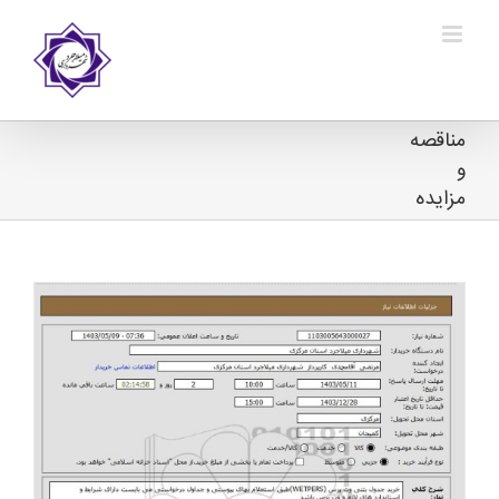
Ski
t
conten
مناقصه
و
مزایده