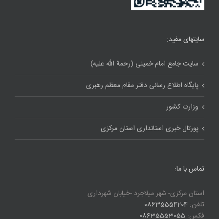
سایتهای مفید:
سایت جامع امام خمینی (رحمة الله علیه)
پایگاه اطلاع رسانی دفتر مقام معظم رهبری
وزارت کشور
پورتال خبری استانداری استان مرکزی
تماس با ما:
استان مرکزی- شهر میلاجرد -خیابان شهرداری
تلفن:
08635554204
فکس:
08635553055