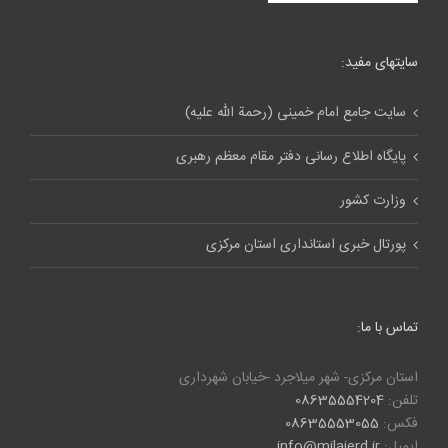
سایتهای مفید:
سایت جامع امام خمینی (رحمة الله علیه)
پایگاه اطلاع رسانی دفتر مقام معظم رهبری
وزارت کشور
پورتال خبری استانداری استان مرکزی
تماس با ما:
استان مرکزی- شهر میلاجرد -خیابان شهرداری
تلفن:
08635554204
فکس:
08635553055
ایمیل:
info@milajerd.ir