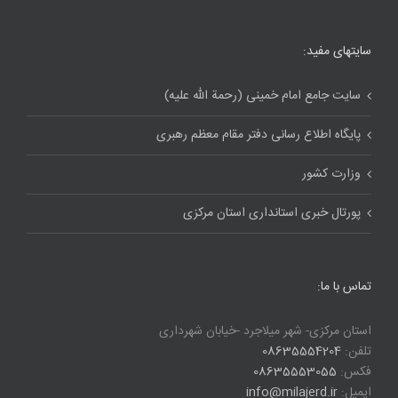
سایتهای مفید:
سایت جامع امام خمینی (رحمة الله علیه)
پایگاه اطلاع رسانی دفتر مقام معظم رهبری
وزارت کشور
پورتال خبری استانداری استان مرکزی
تماس با ما:
استان مرکزی- شهر میلاجرد -خیابان شهرداری
تلفن:
08635554204
فکس:
08635553055
ایمیل:
info@milajerd.ir