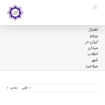
Ski
t
conten
اهتزاز
پرچم
ايران در
میدان
انقلاب
شهر
میلاجرد
قبلی
بعدی