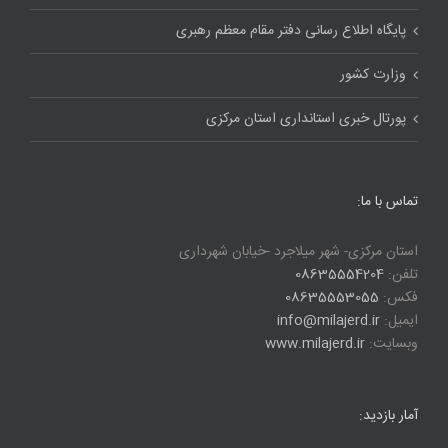
پایگاه اطلاع رسانی دفتر مقام معظم رهبری
وزارت کشور
پورتال خبری استانداری استان مرکزی
تماس با ما:
استان مرکزی- شهر میلاجرد -خیابان شهرداری
تلفن:
08635554204
فکس:
08635553055
ایمیل:
info@milajerd.ir
وبسایت:
www.milajerd.ir
آمار بازدید: