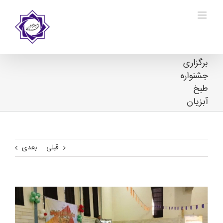
Ski
t
conten
برگزاری
جشنواره
طبخ
آبزیان
قبلی
بعدی
View
Larger
Image