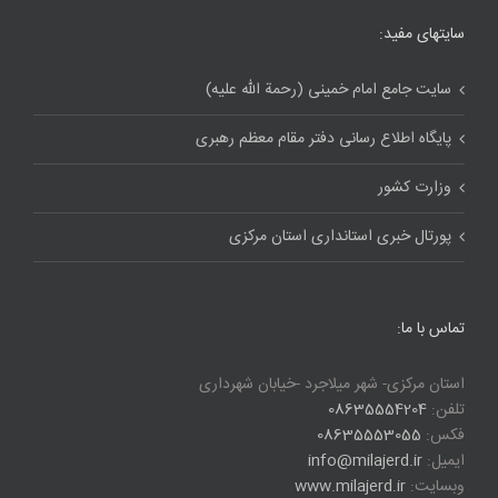
سایتهای مفید:
سایت جامع امام خمینی (رحمة الله علیه)
پایگاه اطلاع رسانی دفتر مقام معظم رهبری
وزارت کشور
پورتال خبری استانداری استان مرکزی
تماس با ما:
استان مرکزی- شهر میلاجرد -خیابان شهرداری
تلفن:
08635554204
فکس:
08635553055
ایمیل:
info@milajerd.ir
وبسایت:
www.milajerd.ir