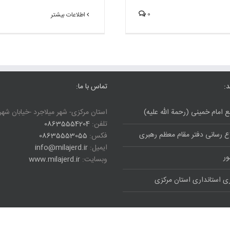
0
اطلاعات بیشتر
د:
تماس با ما:
 امام خمینی (رحمة الله علیه)
استان مرکزی- شهر میلاجرد -خیابان شه
تلفن:
08635554204
لاع رسانی دفتر مقام معظم رهبری
فکس:
08635553055
ایمیل:
info@milajerd.ir
ور
وبسایت:
www.milajerd.ir
ری استانداری استان مرکزی