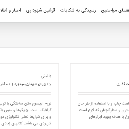
هنمای مراجعین
رسیدگی به شکایات
قوانین شهرداری
اخبار و اطلا
بالینی
ت گذاری
By
پورتال شهرداری میلاجرد
|
۷ام آذر, ۱۳۹۱
عت چاپ و با استفاده از طراحان
لورم ایپسوم متن ساختگی با تولی
ستون و سطرآنچنان که لازم است
گرافیک است. چاپگرها و متون بلک
وع با هدف بهبود ابزارهای
و برای شرایط فعلی تکنولوژی مورد
کاربردی می باشد. کتابهای زیادی